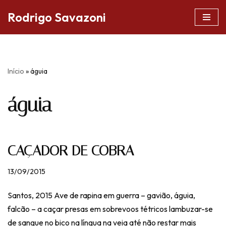
Rodrigo Savazoni
Pular
para
o
conteúdo
Início
»
águia
águia
CAÇADOR DE COBRA
13/09/2015
Santos, 2015 Ave de rapina em guerra – gavião, águia,
falcão – a caçar presas em sobrevoos tétricos lambuzar-se
de sangue no bico na língua na veia até não restar mais