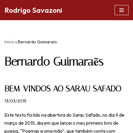
Rodrigo Savazoni
Pular
para
o
conteúdo
Início
»
Bernardo Guimaraẽs
Bernardo Guimaraẽs
BEM-VINDOS AO SARAU SAFADO
13/03/2015
Este texto foi lido na abertura do Sarau Safado, no dia 9 de
março de 2015, dia em que lancei o meu primeiro livro de
poesia, “Poemas a uma mão”, que também conta com