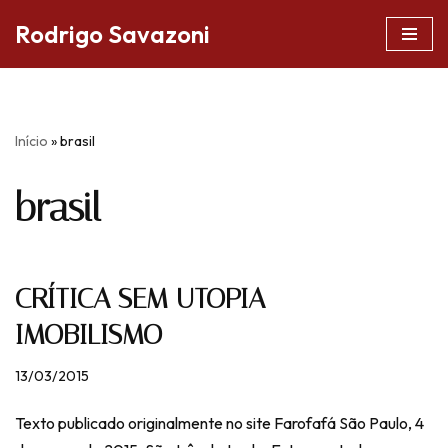
Rodrigo Savazoni
Pular
para
o
conteúdo
Início
»
brasil
brasil
CRÍTICA SEM UTOPIA =
IMOBILISMO
13/03/2015
Texto publicado originalmente no site Farofafá São Paulo, 4