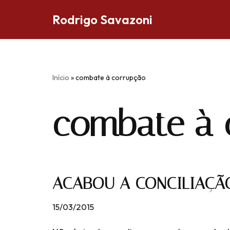
Rodrigo Savazoni
Pular
para
o
conteúdo
Início
»
combate à corrupção
combate à 
ACABOU A CONCILIAÇÃ
15/03/2015