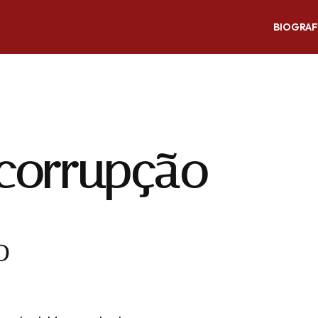
BIOGRAF
corrupção
O