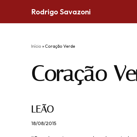
Rodrigo Savazoni
Pular
para
o
conteúdo
Início
»
Coração Verde
Coração Ve
LEÃO
18/08/2015