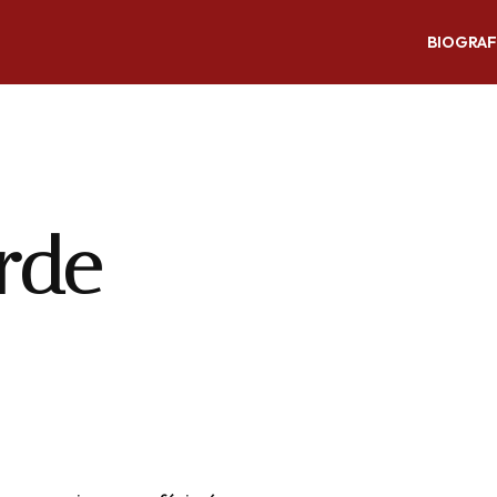
BIOGRAF
rde