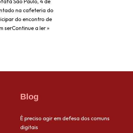
ofafá São Paulo, 4 de
entado na cafeteria do
ticipar do encontro de
m ser
Continue a ler »
Blog
É preciso agir em defesa dos comuns
digitais