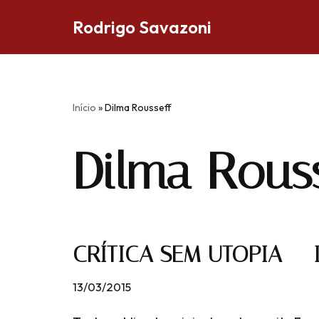
Rodrigo Savazoni
Pular
para
o
conteúdo
Início
»
Dilma Rousseff
Dilma Rouss
CRÍTICA SEM UTOPIA =
13/03/2015