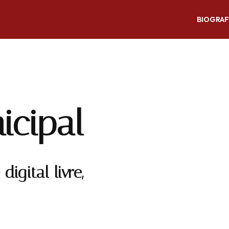
BIOGRAF
icipal
igital livre,