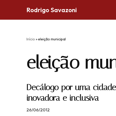
Rodrigo Savazoni
Pular
para
o
conteúdo
Início
»
eleição municipal
eleição mun
Decálogo por uma cidade d
inovadora e inclusiva
26/06/2012