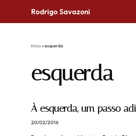
Rodrigo Savazoni
Pular
para
o
conteúdo
Início
»
esquerda
esquerda
À esquerda, um passo ad
20/02/2016