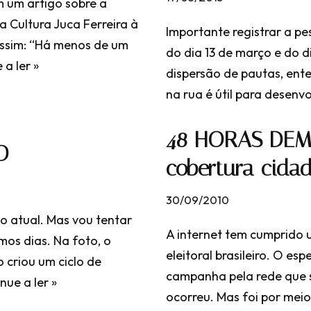
m um artigo sobre a
a Cultura Juca Ferreira à
Importante registrar a pe
 assim: “Há menos de um
do dia 13 de março e do 
 a ler »
dispersão de pautas, ente
na rua é útil para desen
48 HORAS DE
O
cobertura cida
30/09/2010
o atual. Mas vou tentar
A internet tem cumprido
mos dias. Na foto, o
eleitoral brasileiro. O e
 criou um ciclo de
campanha pela rede que s
nue a ler »
ocorreu. Mas foi por meio