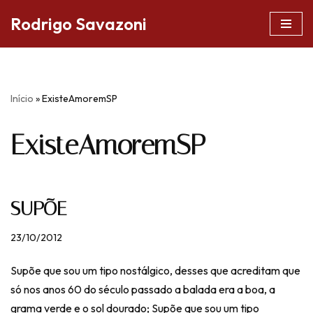
Rodrigo Savazoni
Pular
para
o
conteúdo
Início
»
ExisteAmoremSP
ExisteAmoremSP
SUPÕE
23/10/2012
Supõe que sou um tipo nostálgico, desses que acreditam que
só nos anos 60 do século passado a balada era a boa, a
grama verde e o sol dourado; Supõe que sou um tipo