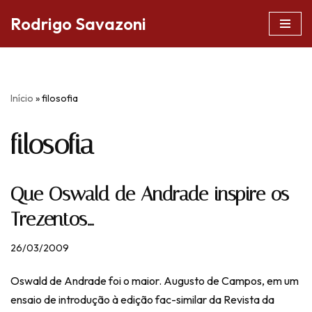
Rodrigo Savazoni
Pular
para
o
conteúdo
Início
»
filosofia
filosofia
Que Oswald de Andrade inspire os
Trezentos…
26/03/2009
Oswald de Andrade foi o maior. Augusto de Campos, em um
ensaio de introdução à edição fac-similar da Revista da