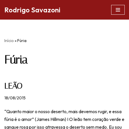
Rodrigo Savazoni
Pular
para
o
conteúdo
Início
»
Fúria
Fúria
LEÃO
18/08/2015
“Quanto maior o nosso deserto, mais devemos rugir, e essa
fúria é o amor” (James Hillman) I O leão tem coração verde e
sangue rosa por isso atravessa o deserto sem medo. Eu sou