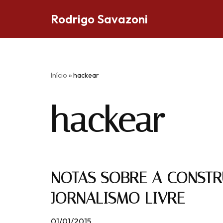
Rodrigo Savazoni
Pular
para
o
conteúdo
Início
»
hackear
hackear
NOTAS SOBRE A CONST
JORNALISMO LIVRE
01/01/2015