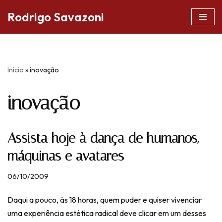
Rodrigo Savazoni
Pular
para
o
conteúdo
Início
»
inovação
inovação
Assista hoje à dança de humanos,
máquinas e avatares
06/10/2009
Daqui a pouco, às 18 horas, quem puder e quiser vivenciar
uma experiência estética radical deve clicar em um desses