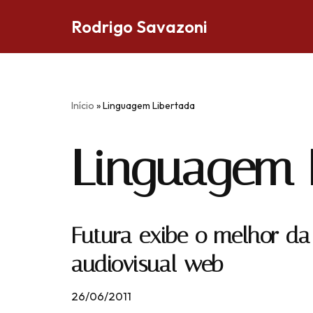
Rodrigo Savazoni
Pular
para
o
conteúdo
Início
»
Linguagem Libertada
Linguagem 
Futura exibe o melhor d
audiovisual web
26/06/2011