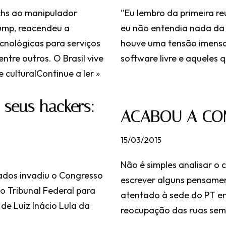
chs ao manipulador
“Eu lembro da primeira r
ump, reacendeu a
eu não entendia nada da 
cnológicas para serviços
houve uma tensão imensa
tre outros. O Brasil vive
software livre e aqueles
 cultural
Continue a ler »
 seus hackers:
ACABOU A CO
15/03/2015
Não é simples analisar o
ados invadiu o Congresso
escrever alguns pensament
o Tribunal Federal para
atentado à sede do PT em 
 de Luiz Inácio Lula da
reocupação das ruas sem