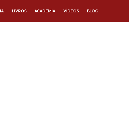
IA
LIVROS
ACADEMIA
VÍDEOS
BLOG