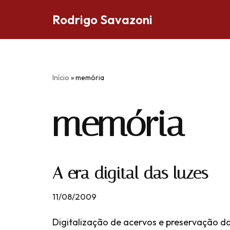
Rodrigo Savazoni
Pular
para
o
conteúdo
Início
»
memória
memória
A era digital das luzes
11/08/2009
Digitalização de acervos e preservação d