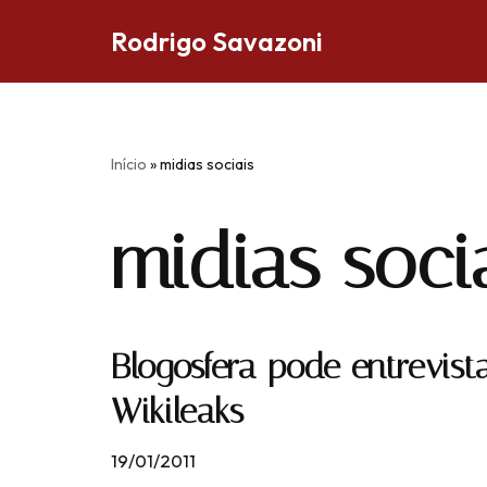
Rodrigo Savazoni
Pular
para
o
conteúdo
Início
»
midias sociais
midias soci
Blogosfera pode entrevista
Wikileaks
19/01/2011