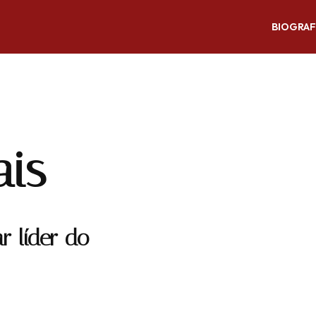
BIOGRAF
ais
r líder do