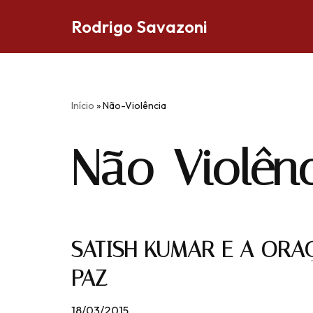
Rodrigo Savazoni
Pular
para
o
conteúdo
Início
»
Não-Violência
Não-Violên
SATISH KUMAR E A ORA
PAZ
18/03/2015