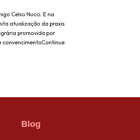
igo Celso Nucci. E na
ita atualização da praxis
agrária promovida por
 e convencimento
Continue
Blog