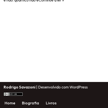
e não: quântico não e
Continue a ler »
Rodrigo Savazoni
| Desenvolvido com
WordPress
Home
Biografia
Livros