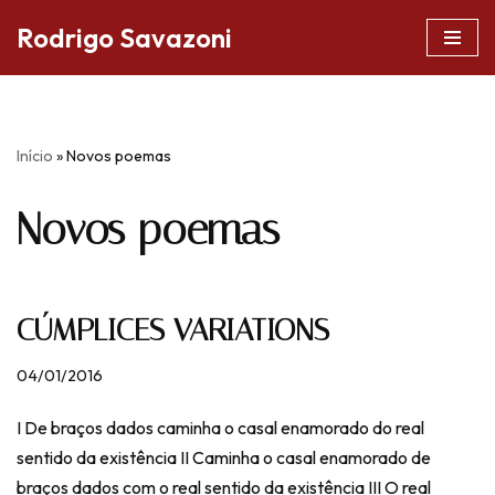
Rodrigo Savazoni
Pular
para
o
conteúdo
Início
»
Novos poemas
Novos poemas
CÚMPLICES VARIATIONS
04/01/2016
I De braços dados caminha o casal enamorado do real
sentido da existência II Caminha o casal enamorado de
braços dados com o real sentido da existência III O real