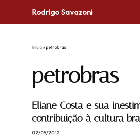
Rodrigo Savazoni
Pular
para
o
conteúdo
Início
»
petrobras
petrobras
Eliane Costa e sua inesti
contribuição à cultura bras
02/05/2012