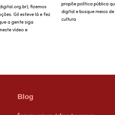
propõe política pública 
igital.org.br), fizemos
digital e busque meios d
ões. Gil esteve lá e fez
cultura
 que a gente siga
 neste vídeo e
Blog