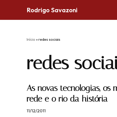
Rodrigo Savazoni
Pular
para
o
conteúdo
Início
»
redes sociais
redes socia
As novas tecnologias, os
rede e o rio da história
11/12/2011