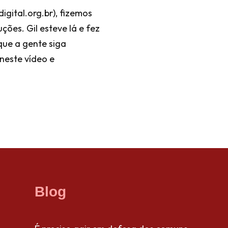
igital.org.br), fizemos
ões. Gil esteve lá e fez
 que a gente siga
 neste vídeo e
Blog