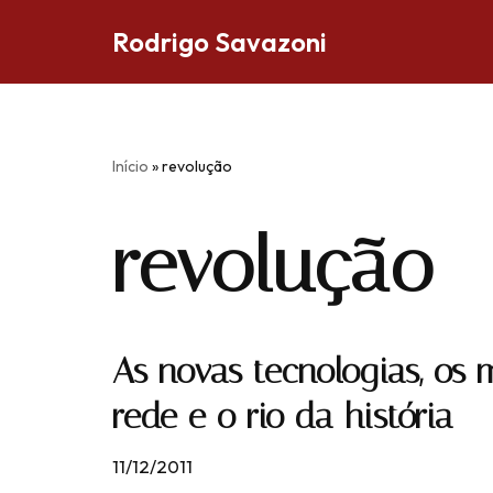
Rodrigo Savazoni
Pular
para
o
conteúdo
Início
»
revolução
revolução
As novas tecnologias, os
rede e o rio da história
11/12/2011