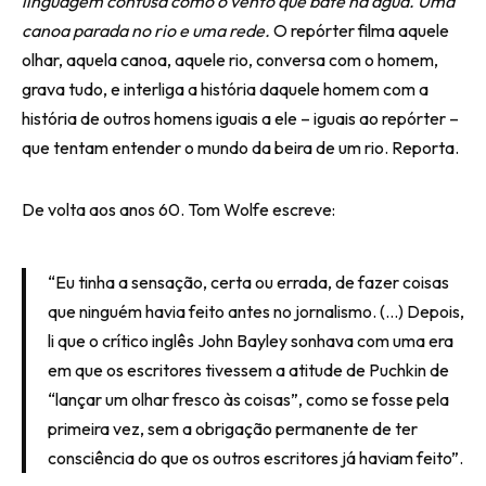
linguagem confusa como o vento que bate na água. Uma
canoa parada no rio e uma rede.
O repórter filma aquele
olhar, aquela canoa, aquele rio, conversa com o homem,
grava tudo, e interliga a história daquele homem com a
história de outros homens iguais a ele – iguais ao repórter –
que tentam entender o mundo da beira de um rio. Reporta.
De volta aos anos 60. Tom Wolfe escreve:
“Eu tinha a sensação, certa ou errada, de fazer coisas
que ninguém havia feito antes no jornalismo. (…) Depois,
li que o crítico inglês John Bayley sonhava com uma era
em que os escritores tivessem a atitude de Puchkin de
“lançar um olhar fresco às coisas”, como se fosse pela
primeira vez, sem a obrigação permanente de ter
consciência do que os outros escritores já haviam feito”.