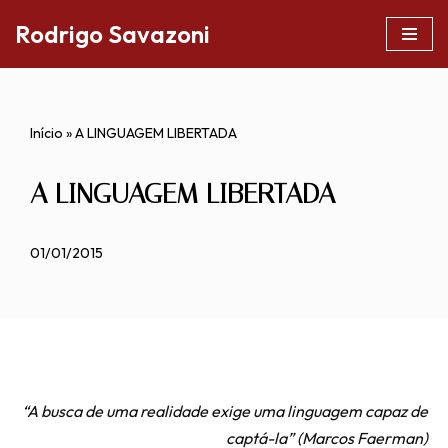
Rodrigo Savazoni
Pular
para
o
Início
»
A LINGUAGEM LIBERTADA
conteúdo
A LINGUAGEM LIBERTADA
01/01/2015
“A busca de uma realidade exige uma linguagem capaz de
captá-la” (Marcos Faerman)