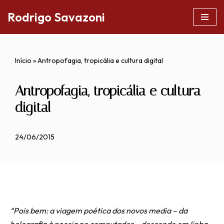
Rodrigo Savazoni
Pular
para
o
Início
»
Antropofagia, tropicália e cultura digital
conteúdo
Antropofagia, tropicália e cultura
digital
24/06/2015
“Pois bem: a viagem poética dos novos media – da