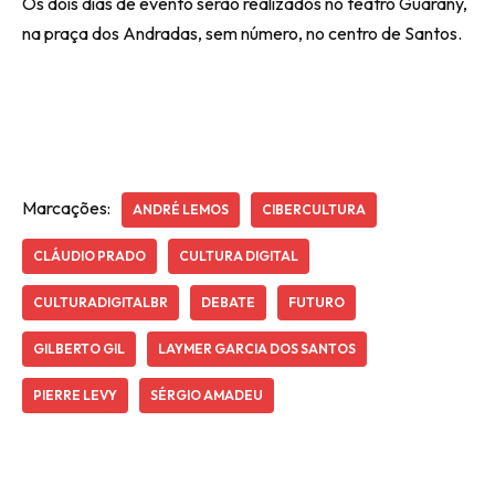
Os dois dias de evento serão realizados no teatro Guarany,
na praça dos Andradas, sem número, no centro de Santos.
Marcações:
ANDRÉ LEMOS
CIBERCULTURA
CLÁUDIO PRADO
CULTURA DIGITAL
CULTURADIGITALBR
DEBATE
FUTURO
GILBERTO GIL
LAYMER GARCIA DOS SANTOS
PIERRE LEVY
SÉRGIO AMADEU