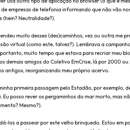
r usa outro tipo de aplicação no browser (o que é me
 de empresas de telefonia informando que não vão nos
 (hein? Neutralidade?).
tendeu muito desses (des)caminhos, vez ou outra me p
isão virtual (como este, talvez?). Lembrava a campanh
 portanto, muito tempo que estava para recriar meu blog
os demais amigos do Coletivo EmCrise, lá por 2000 ou
os antigos, reorganizando meu próprio acervo.
minha primeira passagem pelo Estadão, por exemplo, d
. Eu posso rever os pergaminhos do mar morto, mas nã
ecimento? Mesmo?).
idá-los a passear por este velho brinquedo. Estou em p