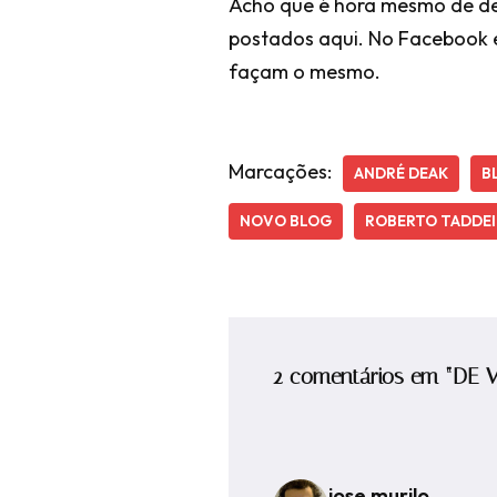
Acho que é hora mesmo de des
postados aqui. No Facebook eu
façam o mesmo.
Marcações:
ANDRÉ DEAK
B
NOVO BLOG
ROBERTO TADDEI
2 comentários em “DE
jose murilo