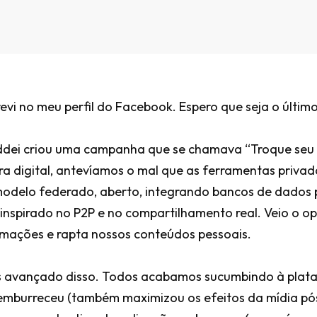
evi no meu perfil do Facebook. Espero que seja o último 
ddei criou uma campanha que se chamava “Troque seu 
ra digital, antevíamos o mal que as ferramentas privad
odelo federado, aberto, integrando bancos de dados p
 inspirado no P2P e no compartilhamento real. Veio o o
rmações e rapta nossos conteúdos pessoais.
 avançado disso. Todos acabamos sucumbindo à plata
a emburreceu (também maximizou os efeitos da mídia p