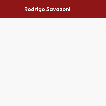
Rodrigo Savazoni
Pular
para
o
conteúdo