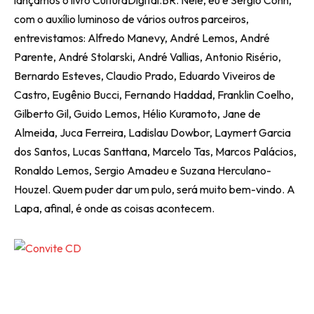
lançamos o livro CulturaDigital.BR. Nele, eu e Sérgio Cohn,
com o auxílio luminoso de vários outros parceiros,
entrevistamos: Alfredo Manevy, André Lemos, André
Parente, André Stolarski, André Vallias, Antonio Risério,
Bernardo Esteves, Claudio Prado, Eduardo Viveiros de
Castro, Eugênio Bucci, Fernando Haddad, Franklin Coelho,
Gilberto Gil, Guido Lemos, Hélio Kuramoto, Jane de
Almeida, Juca Ferreira, Ladislau Dowbor, Laymert Garcia
dos Santos, Lucas Santtana, Marcelo Tas, Marcos Palácios,
Ronaldo Lemos, Sergio Amadeu e Suzana Herculano-
Houzel. Quem puder dar um pulo, será muito bem-vindo. A
Lapa, afinal, é onde as coisas acontecem.