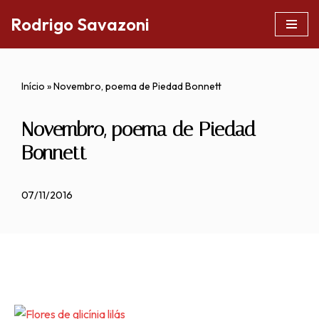
Rodrigo Savazoni
Pular
para
o
Início
»
Novembro, poema de Piedad Bonnett
conteúdo
Novembro, poema de Piedad
Bonnett
07/11/2016