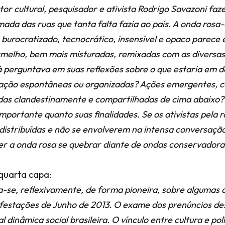
tor cultural, pesquisador e ativista Rodrigo Savazoni fa
ada das ruas que tanta falta fazia ao país. A onda rosa
 burocratizado, tecnocrático, insensível e opaco parece
rmelho, bem mais misturadas, remixadas com as diversas
á perguntava em suas reflexões sobre o que estaria em d
ação espontâneas ou organizadas? Ações emergentes, co
das clandestinamente e compartilhadas de cima abaixo?
mportante quanto suas finalidades. Se os ativistas pela 
distribuídas e não se envolverem na intensa conversaçã
r a onda rosa se quebrar diante de ondas conservadora
 quarta capa:
se, reflexivamente, de forma pioneira, sobre algumas a
festações de Junho de 2013. O exame dos prenúncios de
l dinâmica social brasileira. O vínculo entre cultura e po