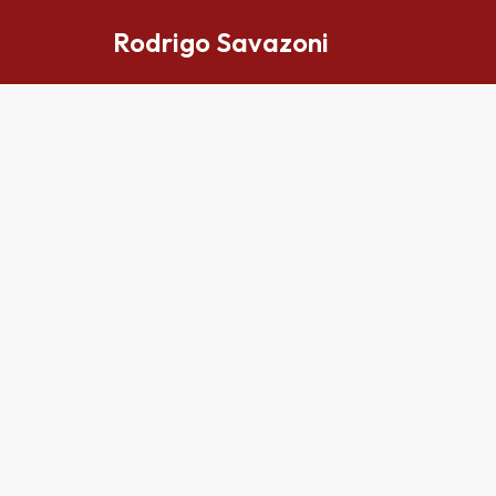
Rodrigo Savazoni
Pular
para
o
conteúdo