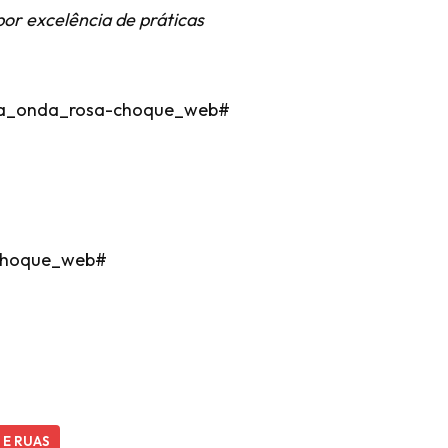
or excelência de práticas
oni_a_onda_rosa-choque_web#
-choque_web#
 E RUAS