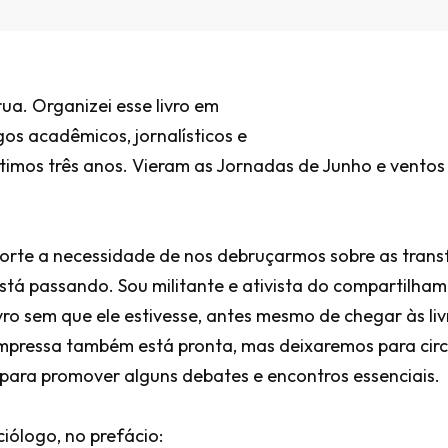
ua. Organizei esse livro em
gos acadêmicos, jornalísticos e
últimos três anos. Vieram as Jornadas de Junho e vento
orte a necessidade de nos debruçarmos sobre as transf
l está passando. Sou militante e ativista do compartilh
vro sem que ele estivesse, antes mesmo de chegar às livr
mpressa também está pronta, mas deixaremos para circu
para promover alguns debates e encontros essenciais.
ciólogo, no prefácio: