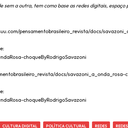
 sem a outra, tem como base as redes digitais, espaço p
/issuu.com/pensamentobrasileiro_revista/docs/savaz
e:
/AOndaRosa-choqueByRodrigoSavazoni
amentobrasileiro_revista/docs/savazoni_a_onda_rosa
e:
/AOndaRosa-choqueByRodrigoSavazoni
CULTURA DIGITAL
POLÍTICA CULTURAL
REDES
REDES