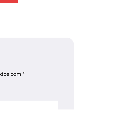
ados com
*