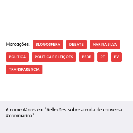
Marcações:
BLOGOSFERA
DEBATE
MARINA SILVA
POLITICA
POLÍTICA E ELEIÇÕES
PSDB
PT
PV
TRANSPARENCIA
6 comentários em “Reflexões sobre a roda de conversa
#commarina”