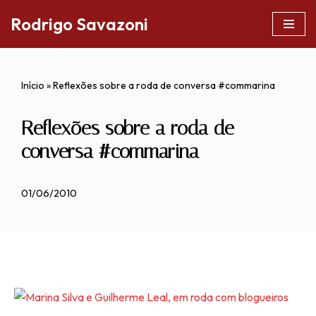
Rodrigo Savazoni
Pular
para
o
Início
»
Reflexões sobre a roda de conversa #commarina
conteúdo
Reflexões sobre a roda de
conversa #commarina
01/06/2010