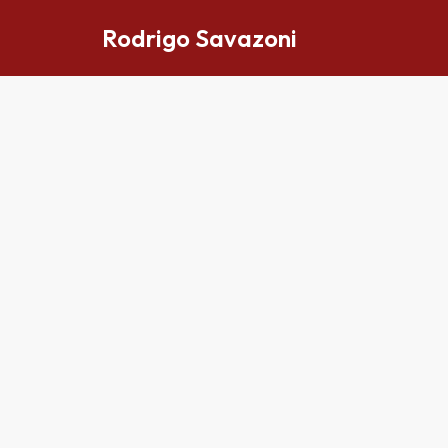
Rodrigo Savazoni
Pular
para
o
conteúdo