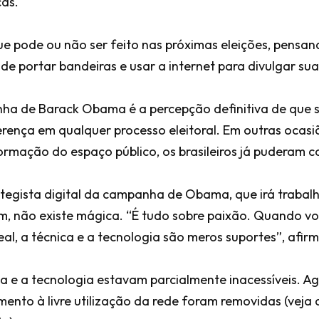
cas.
que pode ou não ser feito nas próximas eleições, pensa
nde portar bandeiras e usar a internet para divulgar sua
ha de Barack Obama é a percepção definitiva de que sã
erença em qualquer processo eleitoral. Em outras ocas
ormação do espaço público, os brasileiros já puderam c
ategista digital da campanha de Obama, que irá trabalh
m, não existe mágica. “É tudo sobre paixão. Quando v
l, a técnica e a tecnologia são meros suportes”, afirmo
ica e a tecnologia estavam parcialmente inacessíveis. A
mento à livre utilização da rede foram removidas (veja a