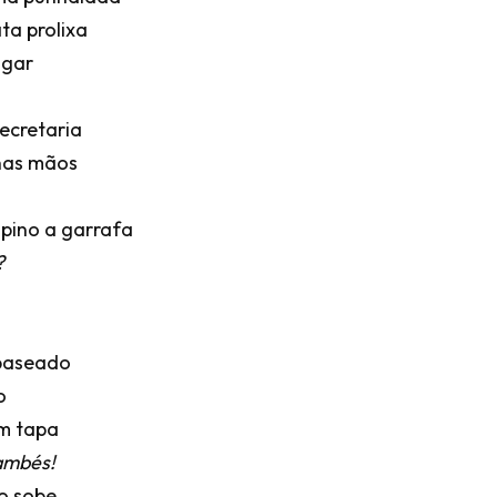
ta prolixa
ugar
ecretaria
nas mãos
pino a garrafa
?
 baseado
o
um tapa
gambés!
o sobe