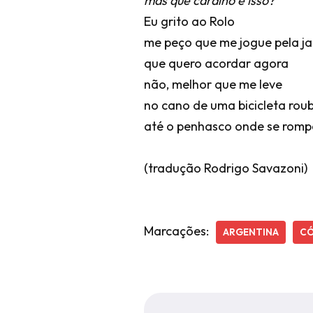
mas que caralho é isso?
Eu grito ao Rolo
me peço que me jogue pela ja
que quero acordar agora
não, melhor que me leve
no cano de uma bicicleta ro
até o penhasco onde se romp
(tradução Rodrigo Savazoni)
Marcações:
ARGENTINA
C