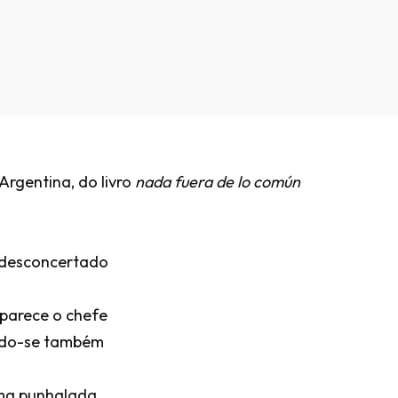
Argentina, do livro
nada fuera de lo común
o desconcertado
aparece o chefe
ndo-se também
uma punhalada