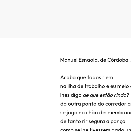
Manuel Esnaola, de Córdoba, 
Acaba que todos riem
na ilha de trabalho e eu mei
lhes digo
de que estão rindo?
da outra ponta do corredor 
se joga no chão desmembra
de tanto rir segura a pança
como se lhe tivessem dado 