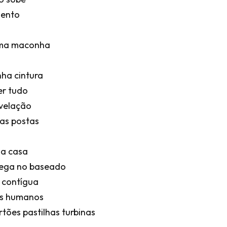
mento
uma maconha
nha cintura
er tudo
evelação
as postas
ha casa
pega no baseado
o contígua
os humanos
tões pastilhas turbinas