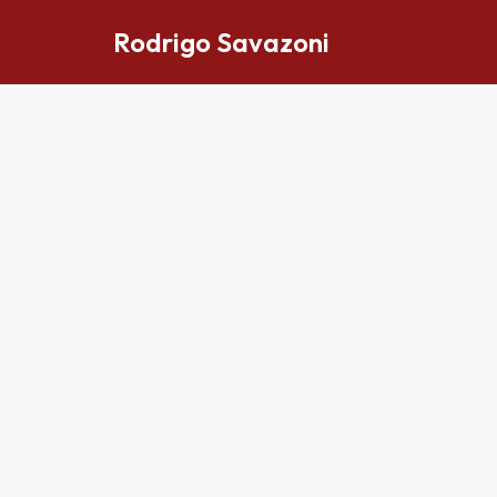
Rodrigo Savazoni
Pular
para
o
conteúdo