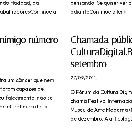
nando Haddad, da
pensando. Se quiser ver a
rabalhadores
Continue a
adiante
Continue a ler »
 inimigo número
Chamada públic
CulturaDigital.
setembro
27/09/2011
ntra um câncer que nem
 foram capazes de
O Fórum da Cultura Digit
eu falecimento, não se
chama Festival Internacio
sorte
Continue a ler »
Museu de Arte Moderna (M
de dezembro. A articula