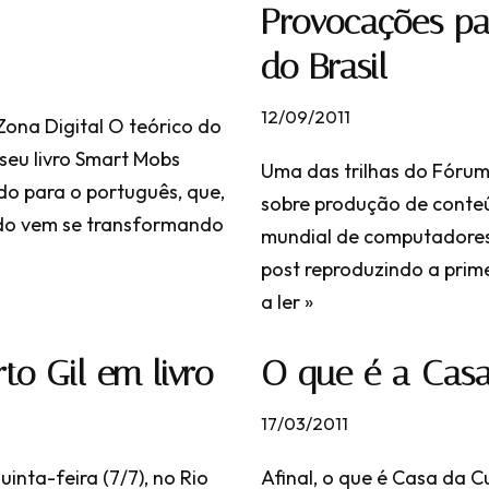
Provocações pa
do Brasil
12/09/2011
Zona Digital O teórico do
seu livro Smart Mobs
Uma das trilhas do Fórum
ido para o português, que,
sobre produção de conteúd
ndo vem se transformando
mundial de computadores
post reproduzindo a prime
a ler »
rto Gil em livro
O que é a Casa
17/03/2011
inta-feira (7/7), no Rio
Afinal, o que é Casa da 