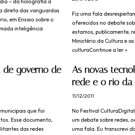
dia – da holografia à
a direta das vanguardas
Fiz uma fala desrespeita
rio, em Ensaio sobre o
oferecidos no debate sob
mada inteligência
estamos, publicamente, r
Ministério da Cultura e 
cultura
Continue a ler »
a de governo de
As novas tecno
rede e o rio da 
11/12/2011
municipais que foi
No Festival CulturaDigital
ntos. Esse documento,
um debate sobre redes, oc
ilitantes das redes
uma fala. Eu transcrevi d