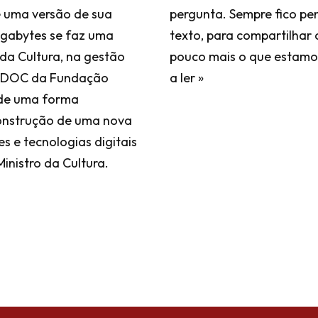
 é uma versão de sua
pergunta. Sempre fico pe
igabytes se faz uma
texto, para compartilha
 da Cultura, na gestão
pouco mais o que estamos
 CPDOC da Fundação
a ler »
a de uma forma
onstrução de uma nova
s e tecnologias digitais
Ministro da Cultura.