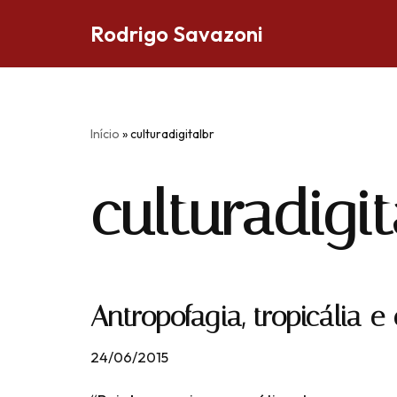
Rodrigo Savazoni
Pular
para
o
conteúdo
Início
»
culturadigitalbr
culturadigit
Antropofagia, tropicália e 
24/06/2015