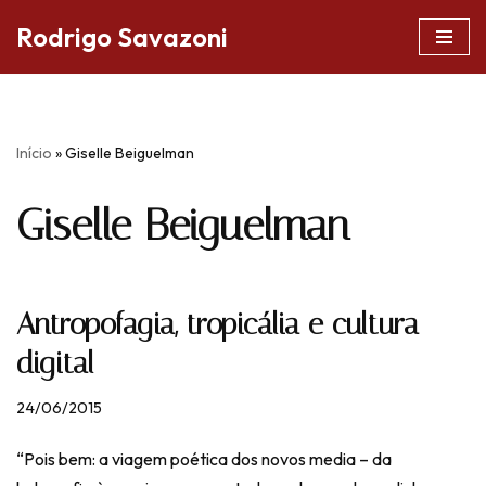
Rodrigo Savazoni
Pular
para
o
conteúdo
Início
»
Giselle Beiguelman
Giselle Beiguelman
Antropofagia, tropicália e cultura
digital
24/06/2015
“Pois bem: a viagem poética dos novos media – da