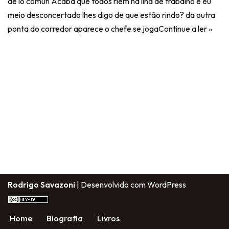
de lo común Acaba que todos riem na ilha de trabalho e eu
meio desconcertado lhes digo de que estão rindo? da outra
ponta do corredor aparece o chefe se joga
Continue a ler »
Rodrigo Savazoni
| Desenvolvido com
WordPress
Home
Biografia
Livros