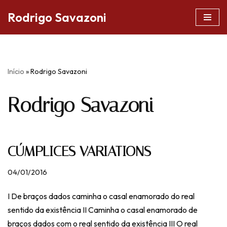
Rodrigo Savazoni
Pular
para
o
conteúdo
Início
»
Rodrigo Savazoni
Rodrigo Savazoni
CÚMPLICES VARIATIONS
04/01/2016
I De braços dados caminha o casal enamorado do real
sentido da existência II Caminha o casal enamorado de
braços dados com o real sentido da existência III O real