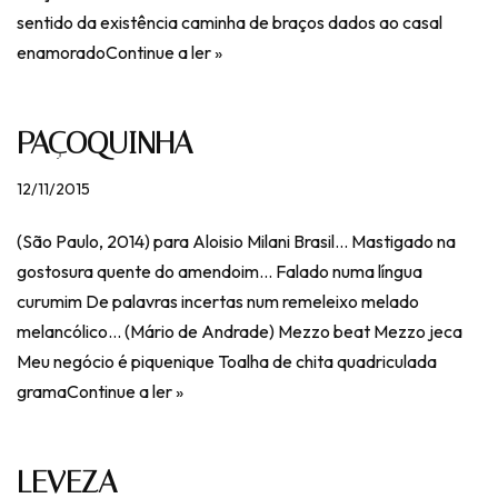
sentido da existência caminha de braços dados ao casal
enamorado
Continue a ler »
PAÇOQUINHA
12/11/2015
(São Paulo, 2014) para Aloisio Milani Brasil… Mastigado na
gostosura quente do amendoim… Falado numa língua
curumim De palavras incertas num remeleixo melado
melancólico… (Mário de Andrade) Mezzo beat Mezzo jeca
Meu negócio é piquenique Toalha de chita quadriculada
grama
Continue a ler »
LEVEZA