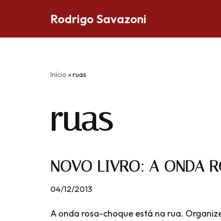
Rodrigo Savazoni
Pular
para
o
conteúdo
Início
»
ruas
ruas
NOVO LIVRO: A ONDA 
04/12/2013
A onda rosa-choque está na rua. Organizei