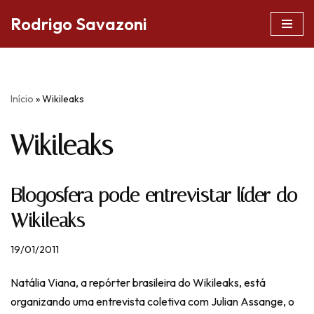
Rodrigo Savazoni
Pular
para
o
conteúdo
Início
»
Wikileaks
Wikileaks
Blogosfera pode entrevistar líder do
Wikileaks
19/01/2011
Natália Viana, a repórter brasileira do Wikileaks, está
organizando uma entrevista coletiva com Julian Assange, o