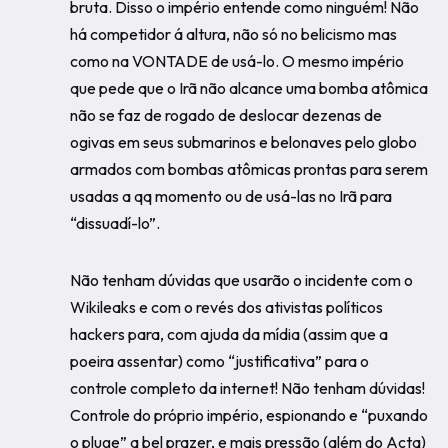
bruta. Disso o império entende como ninguém! Não
há competidor á altura, não só no belicismo mas
como na VONTADE de usá-lo. O mesmo império
que pede que o Irã não alcance uma bomba atômica
não se faz de rogado de deslocar dezenas de
ogivas em seus submarinos e belonaves pelo globo
armados com bombas atômicas prontas para serem
usadas a qq momento ou de usá-las no Irã para
“dissuadí-lo”.
Não tenham dúvidas que usarão o incidente com o
Wikileaks e com o revés dos ativistas políticos
hackers para, com ajuda da mídia (assim que a
poeira assentar) como “justificativa” para o
controle completo da internet! Não tenham dúvidas!
Controle do próprio império, espionando e “puxando
o pluge” a bel prazer, e mais pressão (além do Acta)